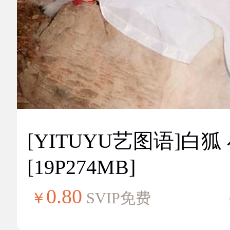
[YITUYU艺图语]白狐
[19P274MB]
0.80
￥
SVIP免费