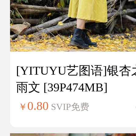
[YITUYU艺图语]银
雨文 [39P474MB]
0.80
￥
SVIP免费