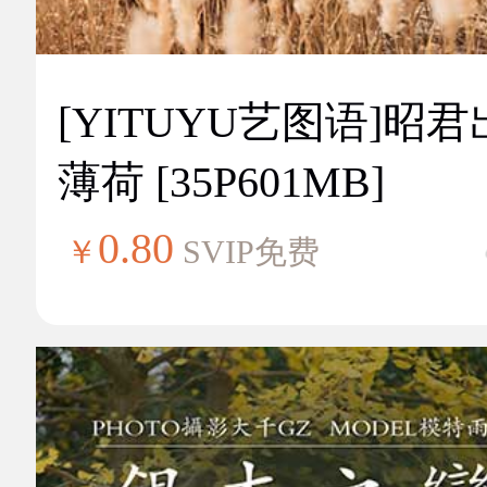
[YITUYU艺图语]昭
薄荷 [35P601MB]
0.80
￥
SVIP免费