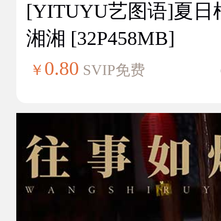
[YITUYU艺图语]夏
湘湘 [32P458MB]
0.80
￥
SVIP免费