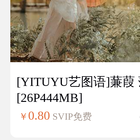
[YITUYU艺图语]蒹葭
[26P444MB]
0.80
￥
SVIP免费