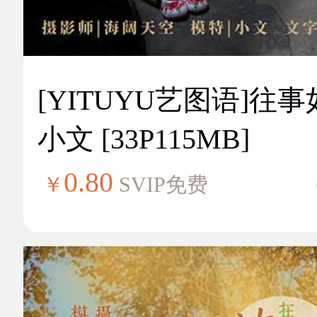
[YITUYU艺图语]往
小文 [33P115MB]
0.80
￥
SVIP免费