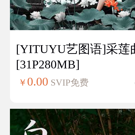
[YITUYU艺图语]采莲
[31P280MB]
0.00
￥
SVIP免费