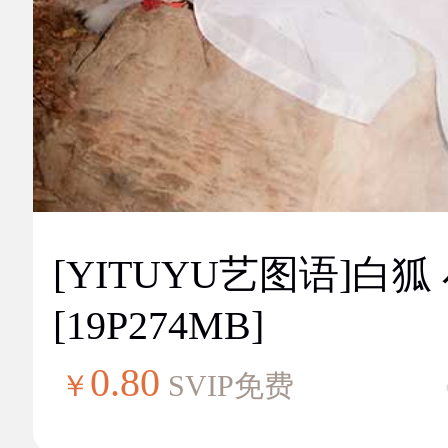
[YITUYU艺图语]白狐
[19P274MB]
0.80
￥
SVIP免费