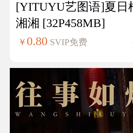
[YITUYU艺图语]夏
湘湘 [32P458MB]
0.80
￥
SVIP免费