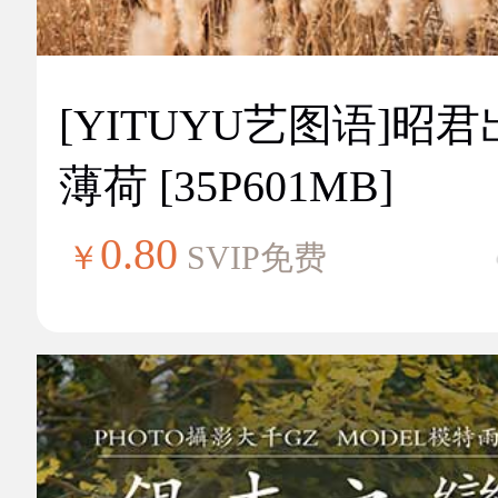
[YITUYU艺图语]昭
薄荷 [35P601MB]
0.80
￥
SVIP免费