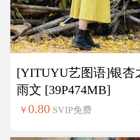
[YITUYU艺图语]银
雨文 [39P474MB]
0.80
￥
SVIP免费