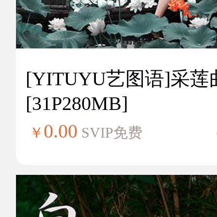
[YITUYU艺图语]采莲
[31P280MB]
0.00
￥
SVIP免费