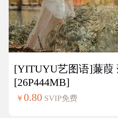
[YITUYU艺图语]蒹葭
[26P444MB]
0.80
￥
SVIP免费