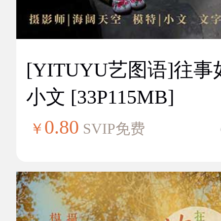
[YITUYU艺图语]往
小文 [33P115MB]
0.80
￥
SVIP免费