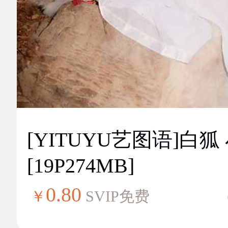
[YITUYU艺图语]白狐
[19P274MB]
0.80
￥
SVIP免费