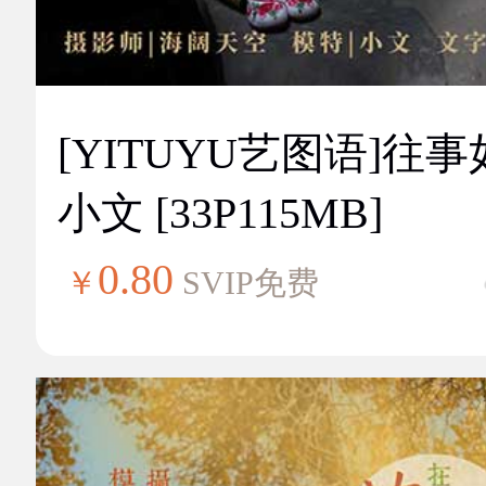
[YITUYU艺图语]往
小文 [33P115MB]
0.80
￥
SVIP免费