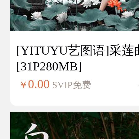
[YITUYU艺图语]采莲
[31P280MB]
0.00
￥
SVIP免费