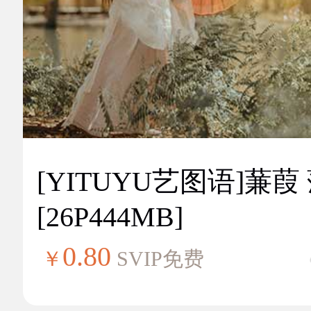
[YITUYU艺图语]蒹葭
[26P444MB]
0.80
￥
SVIP免费