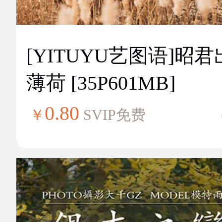
[YITUYU艺图语]昭
薄荷 [35P601MB]
0.80
￥
SVIP免费