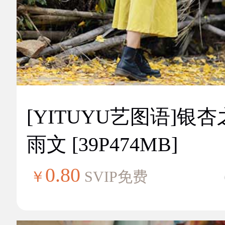
[YITUYU艺图语]银
雨文 [39P474MB]
0.80
￥
SVIP免费