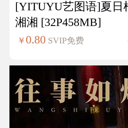
[YITUYU艺图语]夏
湘湘 [32P458MB]
0.80
￥
SVIP免费