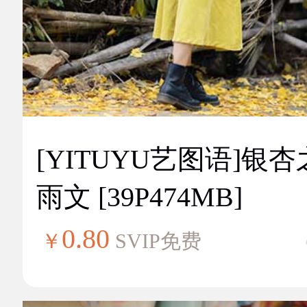
[YITUYU艺图语]银
雨文 [39P474MB]
0.80
￥
SVIP免费