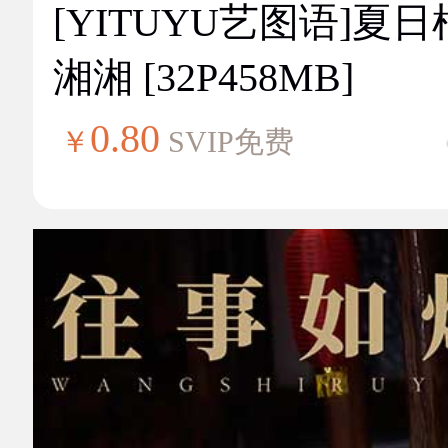
[YITUYU艺图语]夏
湘湘 [32P458MB]
0.80
￥
SVIP免费