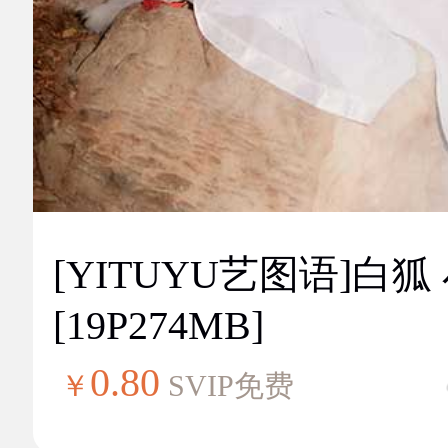
[YITUYU艺图语]白狐
[19P274MB]
0.80
￥
SVIP免费