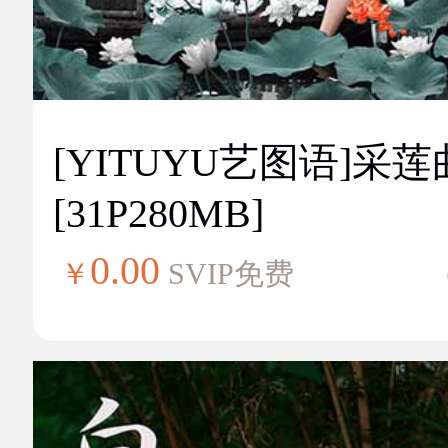
[YITUYU艺图语]采莲
[31P280MB]
0.00
￥
SVIP免费