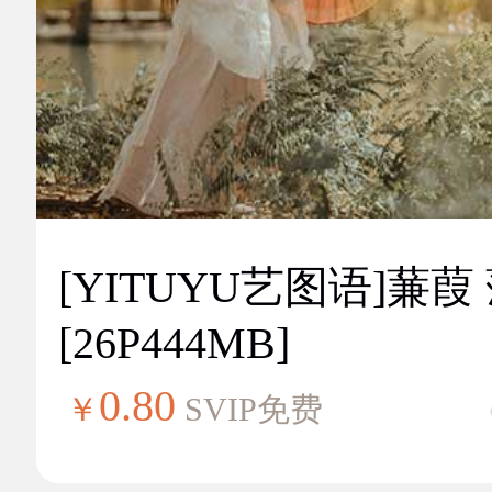
[YITUYU艺图语]蒹葭
[26P444MB]
0.80
￥
SVIP免费