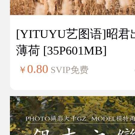
[YITUYU艺图语]昭
薄荷 [35P601MB]
0.80
￥
SVIP免费