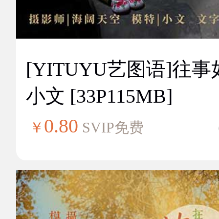
[YITUYU艺图语]往
小文 [33P115MB]
0.80
￥
SVIP免费