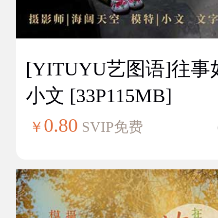
[YITUYU艺图语]往
小文 [33P115MB]
0.80
￥
SVIP免费