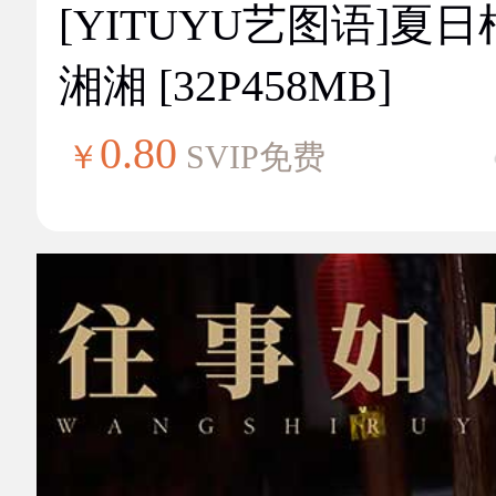
[YITUYU艺图语]夏
湘湘 [32P458MB]
0.80
￥
SVIP免费