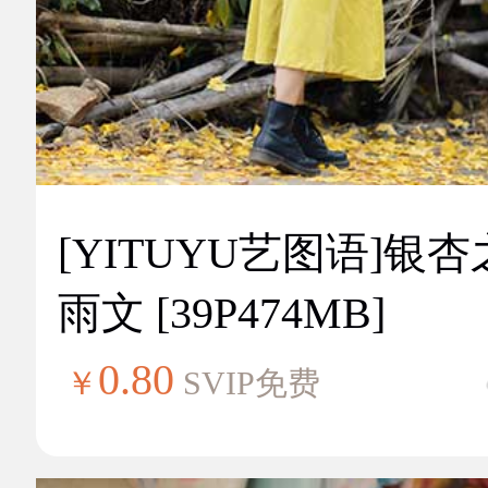
[YITUYU艺图语]银
雨文 [39P474MB]
0.80
￥
SVIP免费