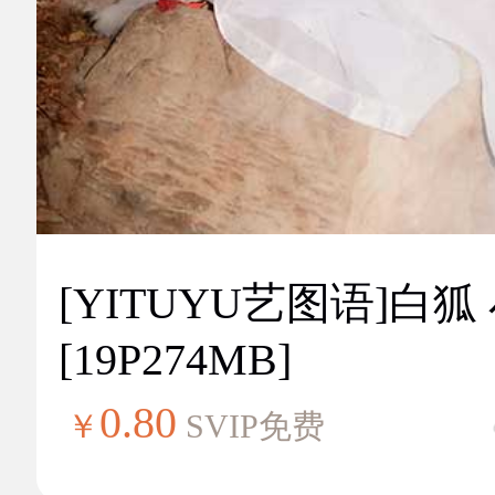
[YITUYU艺图语]白狐
[19P274MB]
0.80
￥
SVIP免费