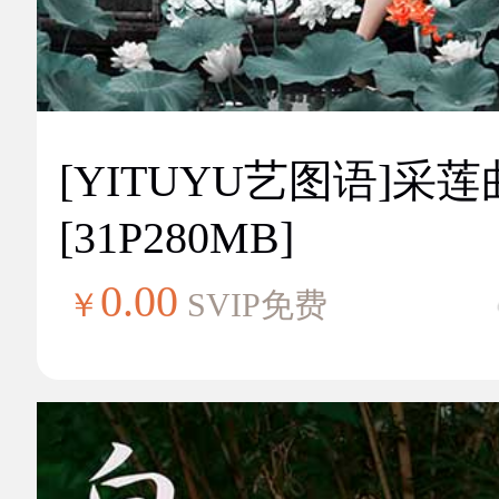
[YITUYU艺图语]采莲
[31P280MB]
0.00
￥
SVIP免费