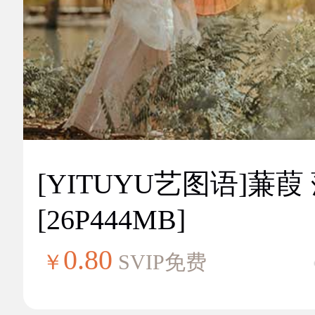
[YITUYU艺图语]蒹葭
[26P444MB]
0.80
￥
SVIP免费