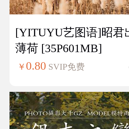
[YITUYU艺图语]昭
薄荷 [35P601MB]
0.80
￥
SVIP免费