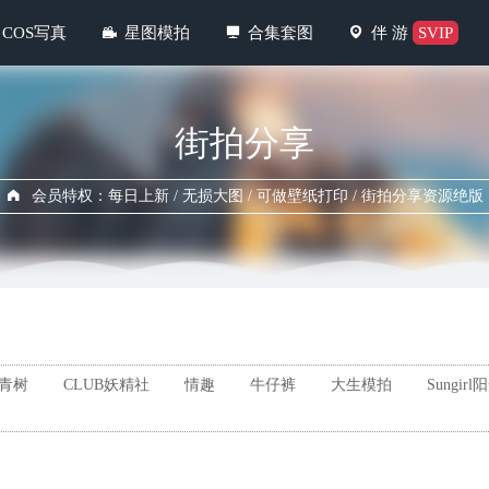
COS写真
星图模拍
合集套图
伴 游
SVIP
街拍分享
会员特权：每日上新 / 无损大图 / 可做壁纸打印 / 街拍分享资源绝版
青树
CLUB妖精社
情趣
牛仔裤
大生模拍
Sungir