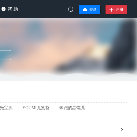
帮 助
登录
注册
l阳光宝贝
YOUMI尤蜜荟
奔跑的晶螺儿