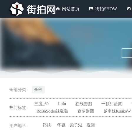
网站首页
街拍SHOW
全部分类：
全部
三度_69
Lulu
在线套图
一颗甜蛋黄
热门标签：
BoBoSocks袜啵啵
森萝财团
越南妹KuukoW
鄂城
华容
梁子湖
返回
用户地区：