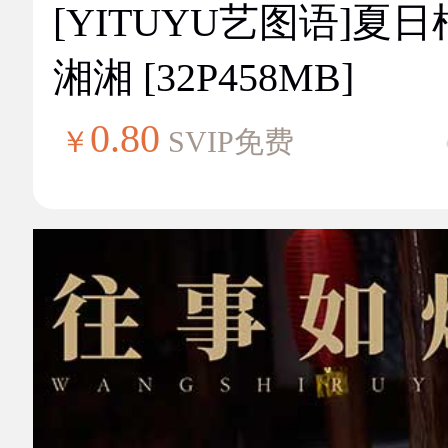
[YITUYU艺图语]夏
湘湘 [32P458MB]
0.80
￥
SVIP免费