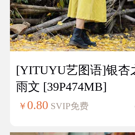
[YITUYU艺图语]银
雨文 [39P474MB]
0.80
￥
SVIP免费