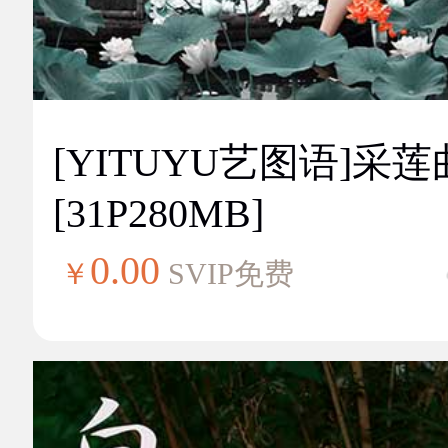
[YITUYU艺图语]采莲
[31P280MB]
0.00
￥
SVIP免费