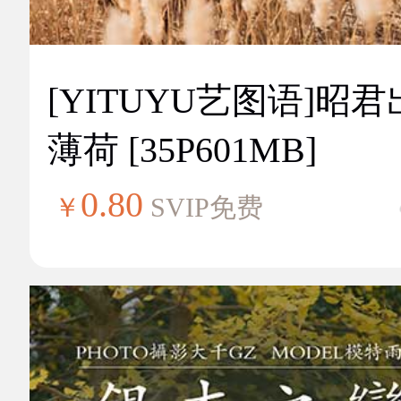
[YITUYU艺图语]昭
薄荷 [35P601MB]
0.80
￥
SVIP免费