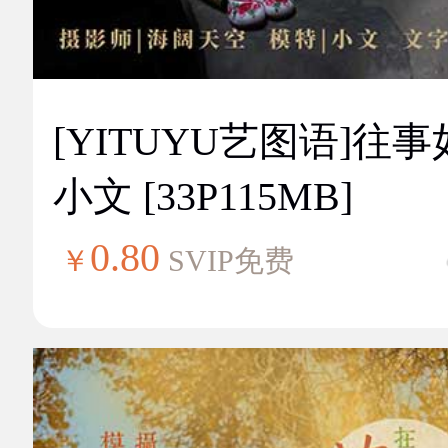
[YITUYU艺图语]往
小文 [33P115MB]
0.80
￥
SVIP免费