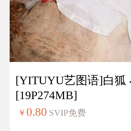
[YITUYU艺图语]白狐
[19P274MB]
0.80
￥
SVIP免费