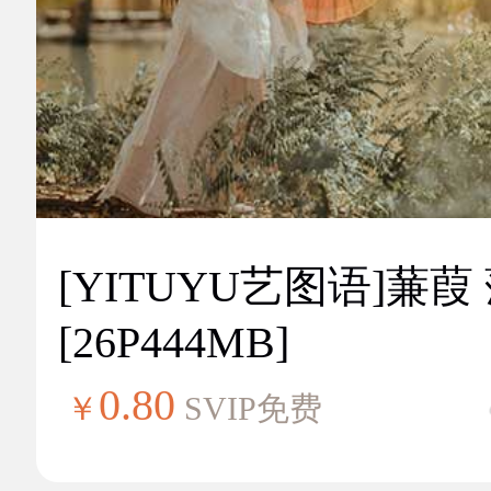
[YITUYU艺图语]蒹葭
[26P444MB]
0.80
￥
SVIP免费