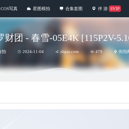
COS写真
星图模拍
合集套图
伴 游
SVIP
财团 - 春雪-05E4K [115P2V-5.1
自拍
2024-11-04
zbpai.com
479
街拍