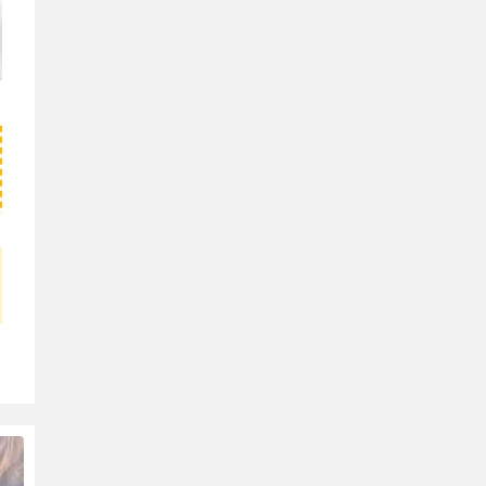
18。
[YITUYU艺图语]红高粱・九
儿 可可 [27P336MB]