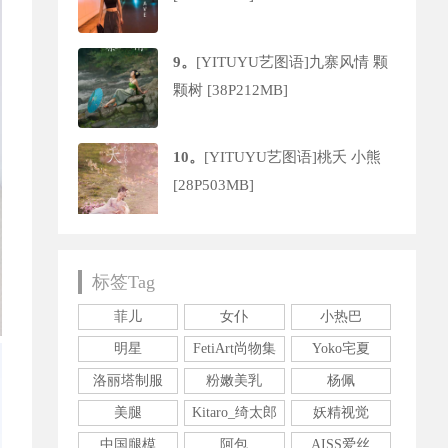
9。
[YITUYU艺图语]九寨风情 颗
颗树 [38P212MB]
10。
[YITUYU艺图语]桃夭 小熊
[28P503MB]
11。
[YITUYU艺图语] 2021.08.09
标签Tag
夏日女友 欣艾 [23P231MB]
菲儿
女仆
小热巴
12。
[YITUYU艺图语]青春不散场
明星
FetiArt尚物集
Yoko宅夏
丹婷 [30P99MB]
洛丽塔制服
粉嫩美乳
杨佩
美腿
Kitaro_绮太郎
妖精视觉
13。
No.2526【软软roro】原创摄
中国腿模
阿包
AISS爱丝