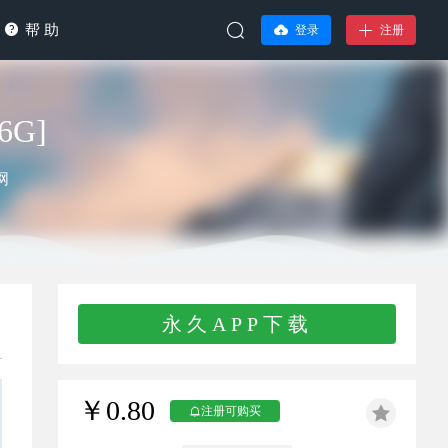
帮 助
登录
注册
6G]
网
永久APP下载
￥0.80
注册可购买