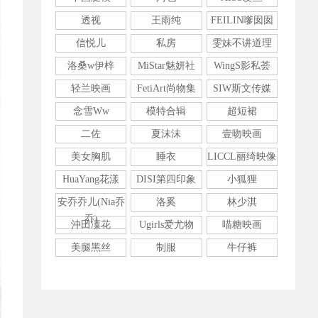
影真实摄影网址模特大全
透视
王雨纯
FEILIN嗲囡囡
信悦儿
私房
雯妹不讲道理
14。
[YITUYU艺图语]天涯过客 卓
洛桑w伊梓
MiStar魅妍社
WingS影私荟
煜茜 [26P145MB]
轻兰映画
FetiArt尚物集
SIW斯文传媒
念雪Ww
模特合辑
超短裙
15。
[微密圈]白鹿287P19V生图美
二佐
夏沫沫
壹吻映画
女图集素材
美女胸肌
睡衣
LICCL丽绮映像
HuaYang花漾
DISI第四印象
小狐狸
16。
[YITUYU艺图语]樱落
安乔乔儿(Nia乔
洛奚
林少淇
[30P491MB]
乔)
沖田凜花
Ugirls爱尤物
喵糖映画
美腿黑丝
制服
牛仔裤
17。
No.2210【软软roro】美女人
体艺术摄影图片套图压缩包