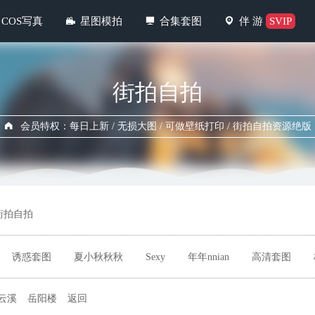
COS写真
星图模拍
合集套图
伴 游
SVIP
街拍自拍
会员特权：每日上新 / 无损大图 / 可做壁纸打印 / 街拍自拍资源绝版
街拍自拍
诱惑套图
夏小秋秋秋
Sexy
年年nnian
高清套图
云溪
岳阳楼
返回