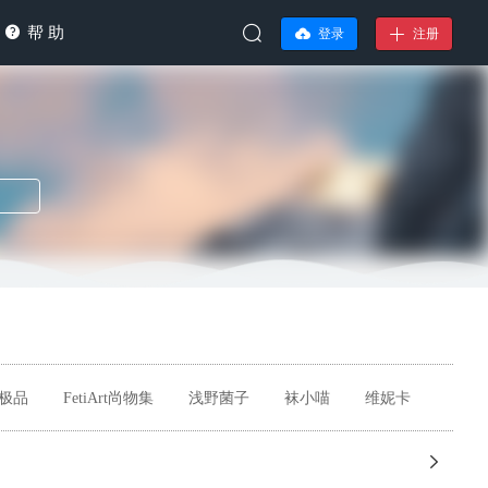
帮 助
登录
注册
极品
FetiArt尚物集
浅野菌子
袜小喵
维妮卡