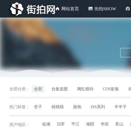
网站首页
街拍SHOW
全部分类：
全部
合集套图
网红模特
COS影集
热门标签：
杏子
桜桃喵
旗袍
ISS系列
半半子
临湘
汨罗
平江
湘阴
华容
君山
用户地区：