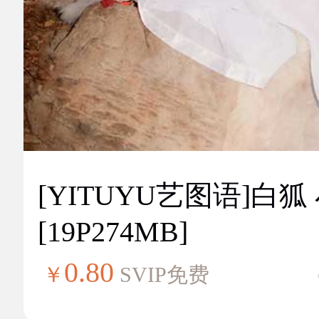
[YITUYU艺图语]白狐
[19P274MB]
0.80
￥
SVIP免费