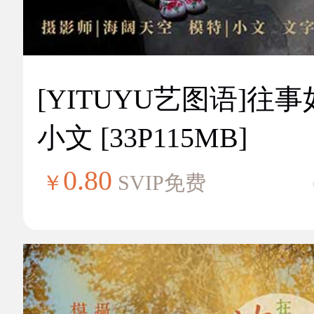
[YITUYU艺图语]往
小文 [33P115MB]
0.80
￥
SVIP免费