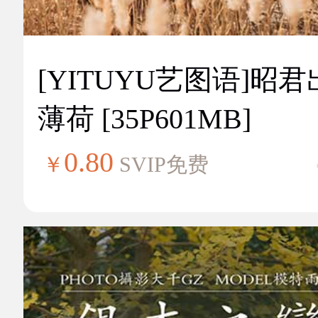
[YITUYU艺图语]昭
薄荷 [35P601MB]
0.80
￥
SVIP免费