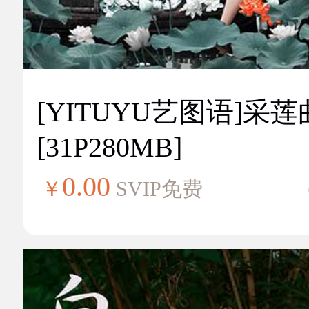
[YITUYU艺图语]采莲
[31P280MB]
0.00
￥
SVIP免费