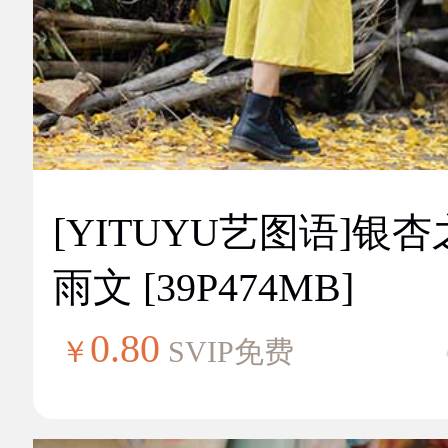
[YITUYU艺图语]银
雨文 [39P474MB]
0.80
￥
SVIP免费