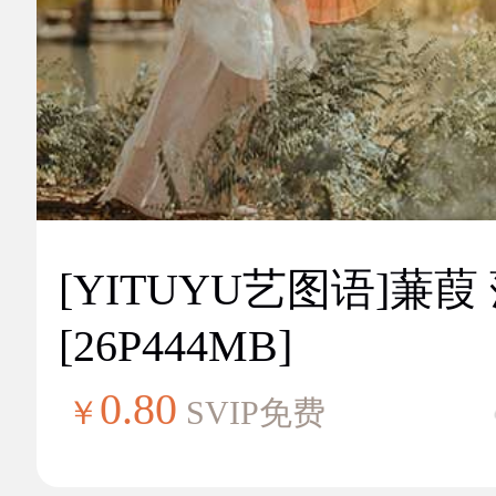
[YITUYU艺图语]蒹葭
[26P444MB]
0.80
￥
SVIP免费