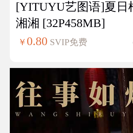
[YITUYU艺图语]夏
湘湘 [32P458MB]
0.80
￥
SVIP免费