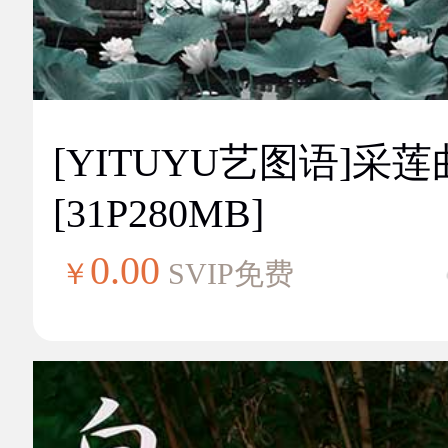
[YITUYU艺图语]采莲
[31P280MB]
0.00
￥
SVIP免费