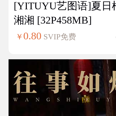
[YITUYU艺图语]夏
湘湘 [32P458MB]
0.80
￥
SVIP免费