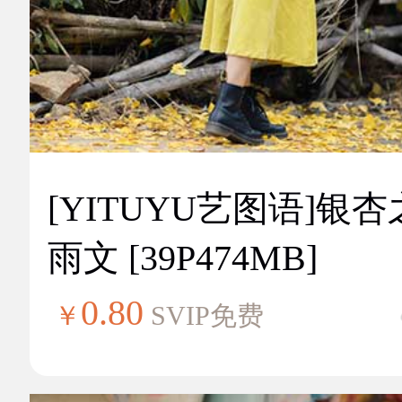
[YITUYU艺图语]银
雨文 [39P474MB]
0.80
￥
SVIP免费