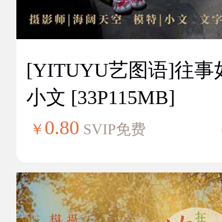
[YITUYU艺图语]往
小文 [33P115MB]
0.80
￥
SVIP免费