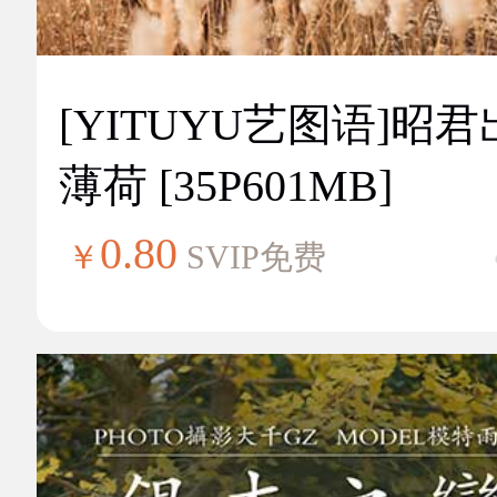
[YITUYU艺图语]昭
薄荷 [35P601MB]
0.80
￥
SVIP免费