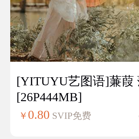
[YITUYU艺图语]蒹葭
[26P444MB]
0.80
￥
SVIP免费