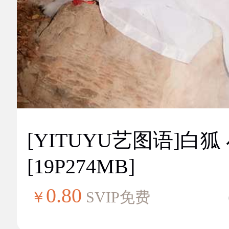
[YITUYU艺图语]白狐
[19P274MB]
0.80
￥
SVIP免费