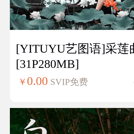
[YITUYU艺图语]采莲
[31P280MB]
0.00
￥
SVIP免费