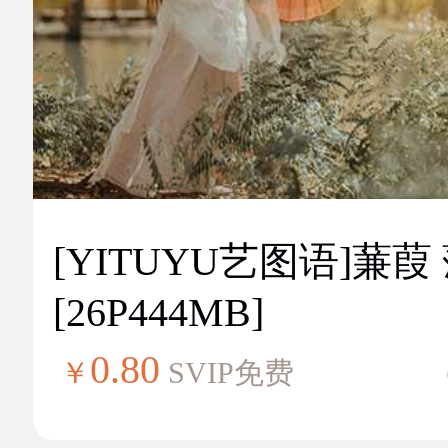
[YITUYU艺图语]蒹葭
[26P444MB]
0.80
￥
SVIP免费