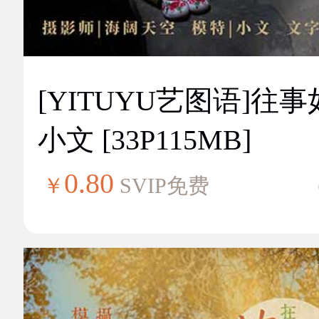
[YITUYU艺图语]往
小文 [33P115MB]
0.80
￥
SVIP免费