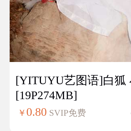
[YITUYU艺图语]白狐
[19P274MB]
0.80
￥
SVIP免费