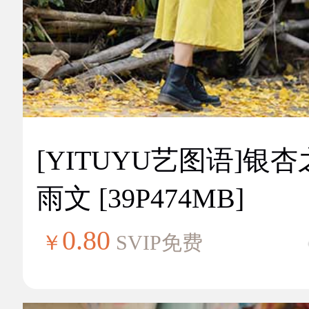
[YITUYU艺图语]银
雨文 [39P474MB]
0.80
￥
SVIP免费