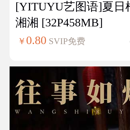
[YITUYU艺图语]夏
湘湘 [32P458MB]
0.80
￥
SVIP免费