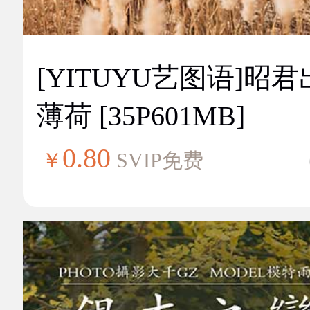
[YITUYU艺图语]昭
薄荷 [35P601MB]
0.80
￥
SVIP免费