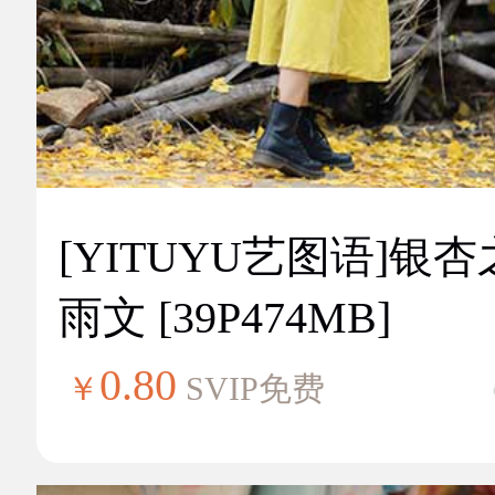
[YITUYU艺图语]银
雨文 [39P474MB]
0.80
￥
SVIP免费