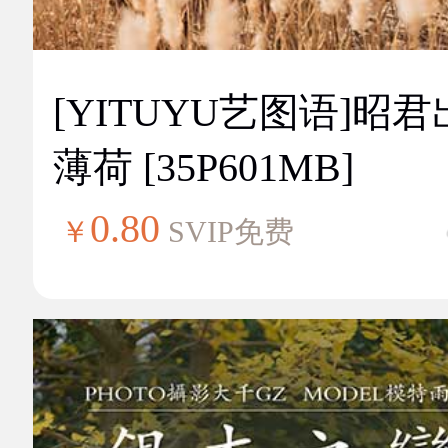
[YITUYU艺图语]昭
薄荷 [35P601MB]
0.80
￥
SVIP免费