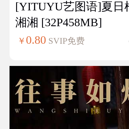
[YITUYU艺图语]夏
湘湘 [32P458MB]
0.80
￥
SVIP免费