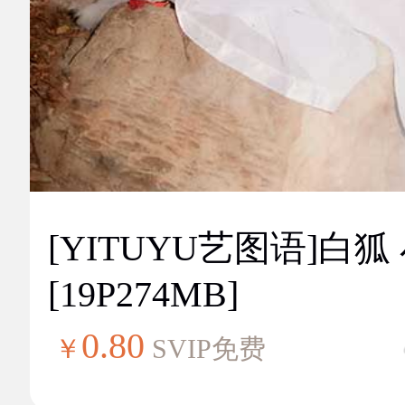
[YITUYU艺图语]白狐
[19P274MB]
0.80
￥
SVIP免费