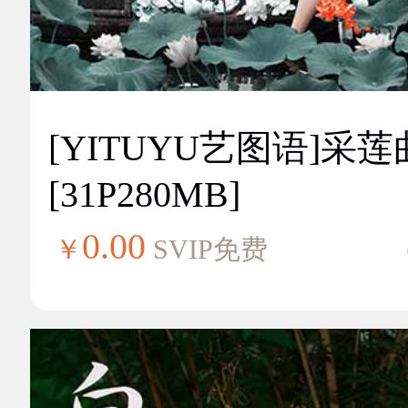
[YITUYU艺图语]采莲
[31P280MB]
0.00
￥
SVIP免费