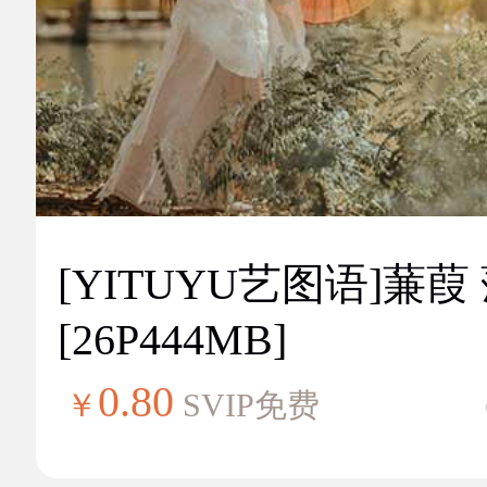
[YITUYU艺图语]蒹葭
[26P444MB]
0.80
￥
SVIP免费