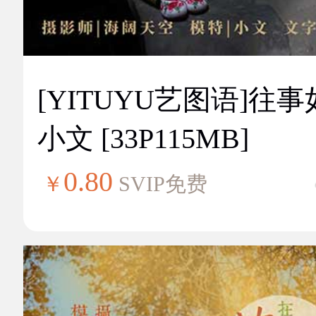
[YITUYU艺图语]往
小文 [33P115MB]
0.80
￥
SVIP免费