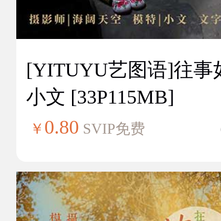
[YITUYU艺图语]往
小文 [33P115MB]
0.80
￥
SVIP免费