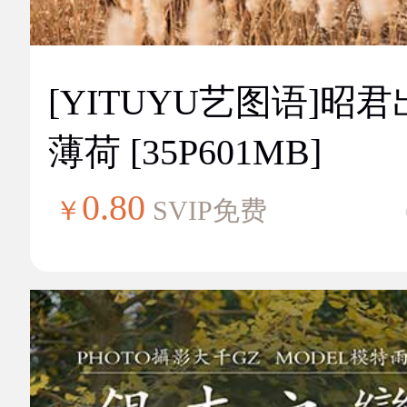
[YITUYU艺图语]昭
薄荷 [35P601MB]
0.80
￥
SVIP免费