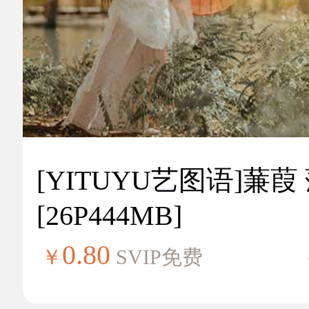
[YITUYU艺图语]蒹葭
[26P444MB]
0.80
￥
SVIP免费