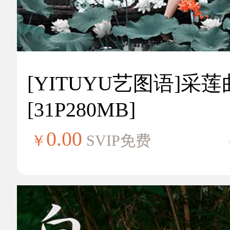
[YITUYU艺图语]采莲
[31P280MB]
0.00
￥
SVIP免费