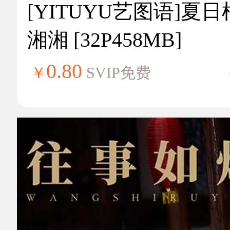
[YITUYU艺图语]夏
湘湘 [32P458MB]
0.80
￥
SVIP免费