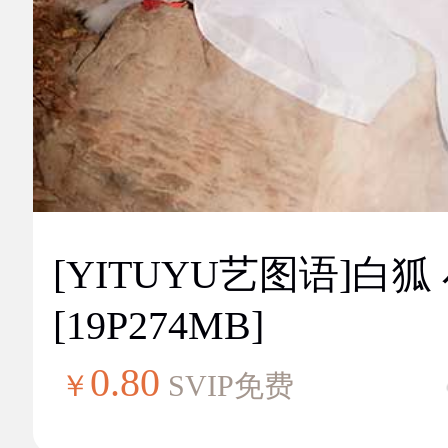
[YITUYU艺图语]白狐
[19P274MB]
0.80
￥
SVIP免费