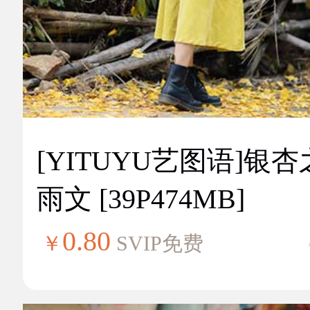
[YITUYU艺图语]银
雨文 [39P474MB]
0.80
￥
SVIP免费