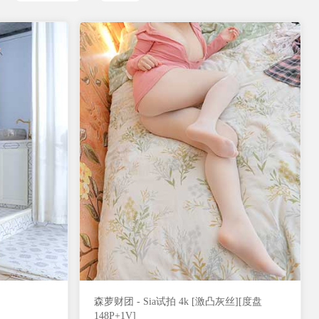
森萝财团 - Sia试拍 4k [激凸灰丝][度盘
148P+1V]