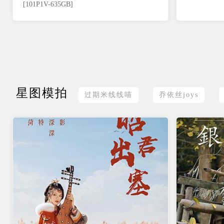
[101P1V-635GB]
星图模拍
过期米线线喵
乔依丝joys