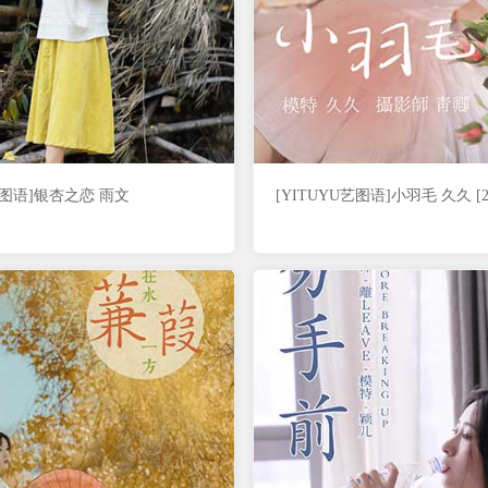
U艺图语]银杏之恋 雨文
[YITUYU艺图语]小羽毛 久久 [22