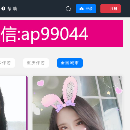
帮 助
登录
注册
沙伴游
重庆伴游
全国城市