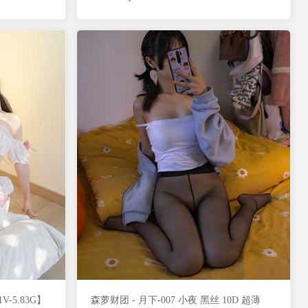
V-5.83G】
森萝财团 - 月下-007 小夜 黑丝 10D 超薄