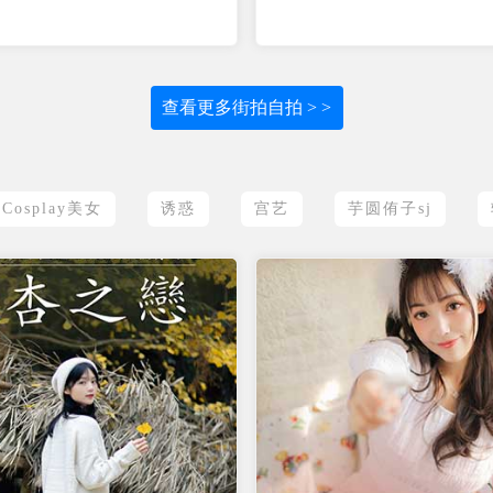
查看更多街拍自拍 > >
Cosplay美女
诱惑
宫艺
芋圆侑子sj