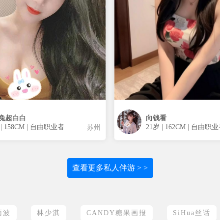
兔超白白
向钱看
 | 158CM | 自由职业者
21岁 | 162CM | 自由职
苏州
查看更多私人伴游 > >
雨波
林少淇
CANDY糖果画报
SiHua丝话