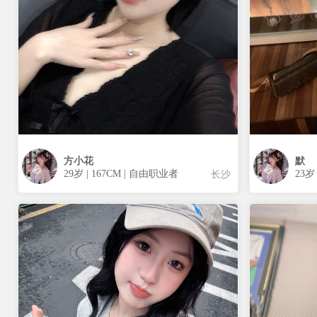
方小花
默
29岁 | 167CM | 自由职业者
23岁 
长沙