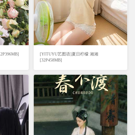
P396MB]
[YITUYU艺图语]夏日柠檬 湘湘
[32P458MB]