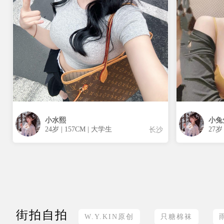
小水熙
小兔
24岁 | 157CM | 大学生
27岁
长沙
街拍自拍
W.Y.KIN原创
只糖棉袜