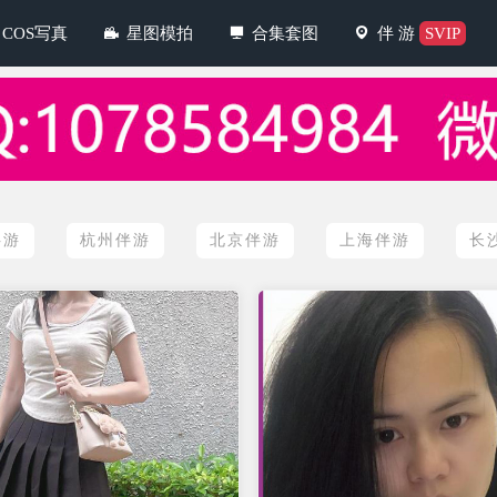
COS写真
星图模拍
合集套图
伴 游
SVIP
伴游
杭州伴游
北京伴游
上海伴游
长