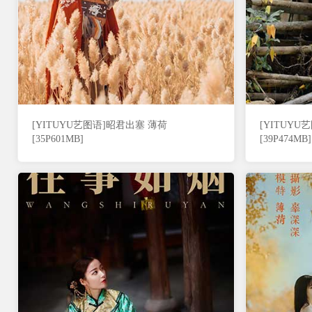
[YITUYU艺图语]昭君出塞 薄荷
[YITUY
[35P601MB]
[39P474MB]